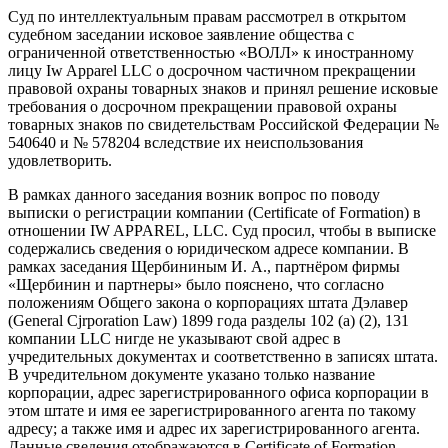
Суд по интеллектуальным правам рассмотрел в открытом
судебном заседании исковое заявление общества с
ограниченной ответственностью «ВОЛЛ» к иностранному
лицу Iw Apparel LLC о досрочном частичном прекращении
правовой охраны товарных знаков и принял решение исковые
требования о досрочном прекращении правовой охраны
товарных знаков по свидетельствам Российской Федерации №
540640 и № 578204 вследствие их неиспользования
удовлетворить.
В рамках данного заседания возник вопрос по поводу
выписки о регистрации компании (Certificate of Formation) в
отношении IW APPAREL, LLC. Суд просил, чтобы в выписке
содержались сведения о юридическом адресе компании. В
рамках заседания Щербининым И. А., партнёром фирмы
«Щербинин и партнеры» было пояснено, что согласно
положениям Общего закона о корпорациях штата Дэлавер
(General Cjrporation Law) 1899 года разделы 102 (а) (2), 131
компании LLC нигде не указывают свой адрес в
учредительных документах и соответственно в записях штата.
В учредительном документе указано только название
корпорации, адрес зарегистрированного офиса корпорации в
этом штате и имя ее зарегистрированного агента по такому
адресу; а также имя и адрес их зарегистрированного агента.
Данные сведения отображаются в Certificate of Formation.