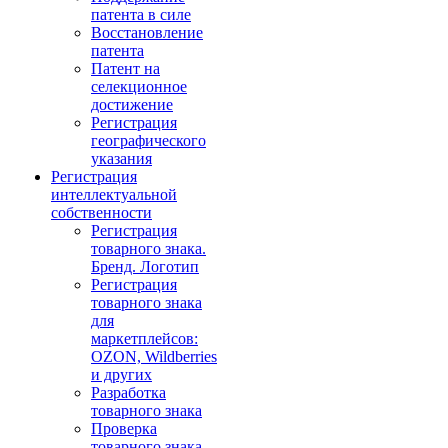
патента в силе
Восстановление
патента
Патент на
селекционное
достижение
Регистрация
географического
указания
Регистрация
интеллектуальной
собственности
Регистрация
товарного знака.
Бренд. Логотип
Регистрация
товарного знака
для
маркетплейсов:
OZON, Wildberries
и других
Разработка
товарного знака
Проверка
товарного знака