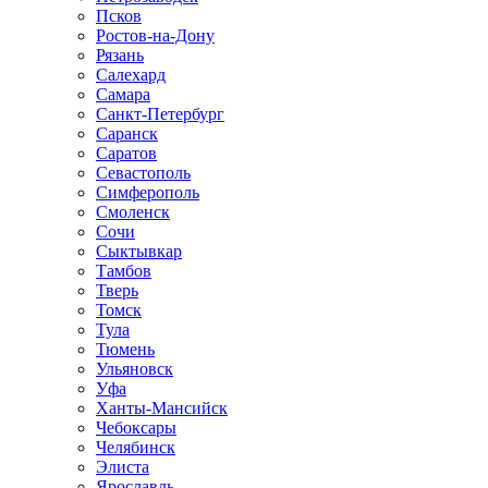
Псков
Ростов-на-Дону
Рязань
Салехард
Самара
Санкт-Петербург
Саранск
Саратов
Севастополь
Симферополь
Смоленск
Сочи
Сыктывкар
Тамбов
Тверь
Томск
Тула
Тюмень
Ульяновск
Уфа
Ханты-Мансийск
Чебоксары
Челябинск
Элиста
Ярославль