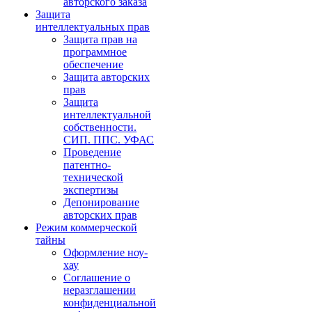
авторского заказа
Защита
интеллектуальных прав
Защита прав на
программное
обеспечение
Защита авторских
прав
Защита
интеллектуальной
собственности.
СИП. ППС. УФАС
Проведение
патентно-
технической
экспертизы
Депонирование
авторских прав
Режим коммерческой
тайны
Оформление ноу-
хау
Соглашение о
неразглашении
конфиденциальной