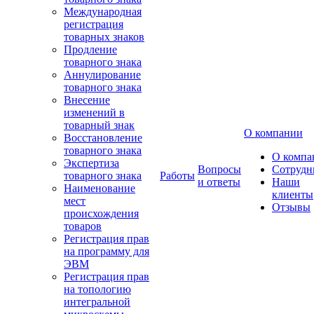
Международная
регистрация
товарных знаков
Продление
товарного знака
Аннулирование
товарного знака
Внесение
изменений в
товарный знак
О компании
Восстановление
товарного знака
О компа
Экспертиза
Вопросы
Сотрудн
товарного знака
Работы
и ответы
Наши
Наименование
клиенты
мест
Отзывы
происхождения
товаров
Регистрация прав
на программу для
ЭВМ
Регистрация прав
на топологию
интегральной