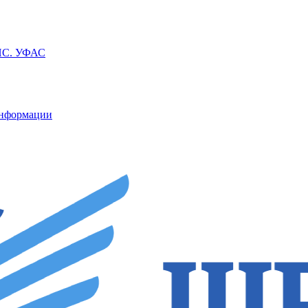
ППС. УФАС
информации