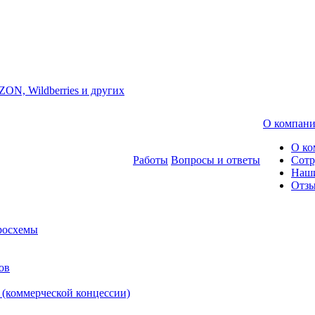
ZON, Wildberries и других
О компан
О ко
Работы
Вопросы и ответы
Сотр
Наш
Отз
росхемы
ов
 (коммерческой концессии)