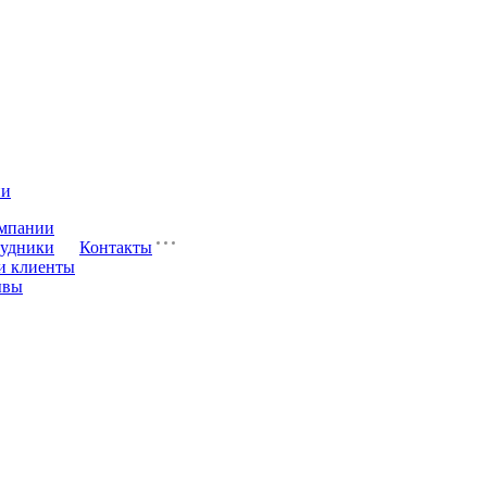
ии
мпании
удники
Контакты
и клиенты
ывы