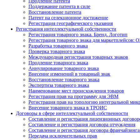
Продление патента
Поддержание патента в силе
Восстановление патента
Патент на селекционное достижение
Регистрация географического указания
Регистрация интеллектуальной собственности
Регистрация товарного знака. Бренд. Логотип
Регистрация товарного знака для маркетплейсов: O
Разработка товарного знака
Проверка товарного знака
Международная регистрация товарных знаков
Продление товарного знака
Аннулирование товарного знака
Внесение изменений в товарный знак
Восстановление товарного знака
Экспертиза товарного знака
Наименование мест происхождения товаров
Регистрация прав на программу для ЭВМ
Регистрация прав на топологию интегральной мик
Внесение товарного знака в ТРОИС
Договоры в сфере интеллектуальной собственности
Составление и регистрация лицензионных договор
Составление и регистрация договора отчуждения
Составление и регистрация договора франчайзинга
Передача исключительных прав