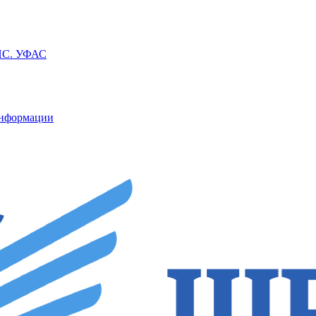
ППС. УФАС
информации