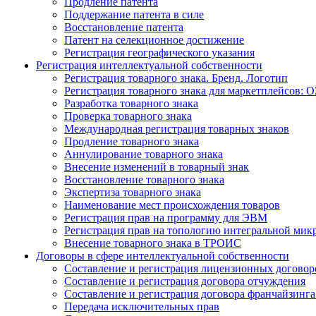
Продление патента
Поддержание патента в силе
Восстановление патента
Патент на селекционное достижение
Регистрация географического указания
Регистрация интеллектуальной собственности
Регистрация товарного знака. Бренд. Логотип
Регистрация товарного знака для маркетплейсов: O
Разработка товарного знака
Проверка товарного знака
Международная регистрация товарных знаков
Продление товарного знака
Аннулирование товарного знака
Внесение изменений в товарный знак
Восстановление товарного знака
Экспертиза товарного знака
Наименование мест происхождения товаров
Регистрация прав на программу для ЭВМ
Регистрация прав на топологию интегральной мик
Внесение товарного знака в ТРОИС
Договоры в сфере интеллектуальной собственности
Составление и регистрация лицензионных договор
Составление и регистрация договора отчуждения
Составление и регистрация договора франчайзинга
Передача исключительных прав