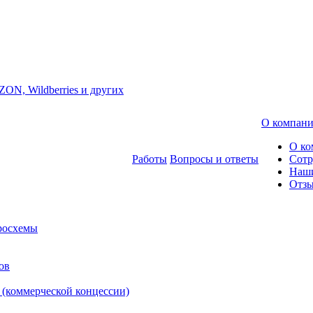
ZON, Wildberries и других
О компан
О ко
Работы
Вопросы и ответы
Сотр
Наш
Отз
росхемы
ов
 (коммерческой концессии)