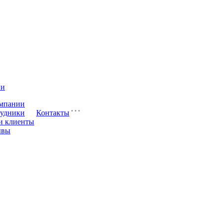
ии
мпании
удники
Контакты
и клиенты
ывы